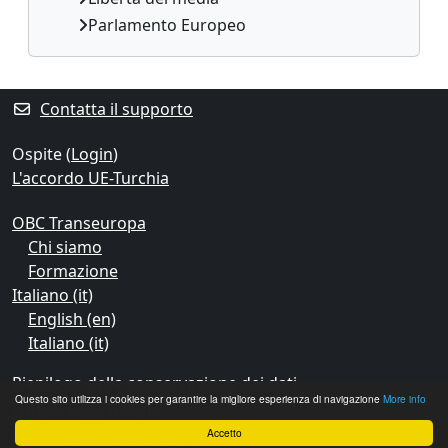
Parlamento Europeo
Contatta il supporto
Ospite (
Login
)
L'accordo UE-Turchia
OBC Transeuropa
Chi siamo
Formazione
Italiano ‎(it)‎
English ‎(en)‎
Italiano ‎(it)‎
Riepilogo della conservazione dei dati
Questo sito utilizza i cookies per garantire la migliore esperienza di navigazione
More info
Ottieni l'app mobile
Passa al tema standard
Accetto