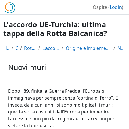
Vai al contenuto principale
Ospite (
Login
)
L'accordo UE-Turchia: ultima
tappa della Rotta Balcanica?
Home
Corsi
Rotta balcanica
L'accordo UE-Turchia
Origine e implementazione degli accordi UE-Turchia
Nuovi muri
Nuovi muri
Aggregazione dei criteri
Dopo l'89, finita la Guerra Fredda, l'Europa si
immaginava per sempre senza "cortina di ferro". E
invece, da alcuni anni, si sono moltiplicati i muri:
questa volta costruiti dall'Europa per impedire
l'accesso e non più dai regimi autoritari vicini per
vietare la fuoriuscita.