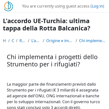
Skip to main content
You are currently using guest access (
Log in
)
L'accordo UE-Turchia: ultima
tappa della Rotta Balcanica?
Home
Courses
Rotta balcanica
L'accordo UE-Turchia
Origine e implementazione degli accordi UE-Turchia
Chi implementa i progetti dello Strumento per i ri...
Chi implementa i progetti dello
Strumento per i rifugiati?
Completion requirements
La maggior parte dei finanziamenti previsti dallo
Strumento per i rifugiati (€ 3 miliardi) è assegnata
ad agenzie dell'ONU, ONG internazionali e banche
per lo sviluppo internazionali. Con il governo turco
sono stati conclusi solo 3 accordi diretti.