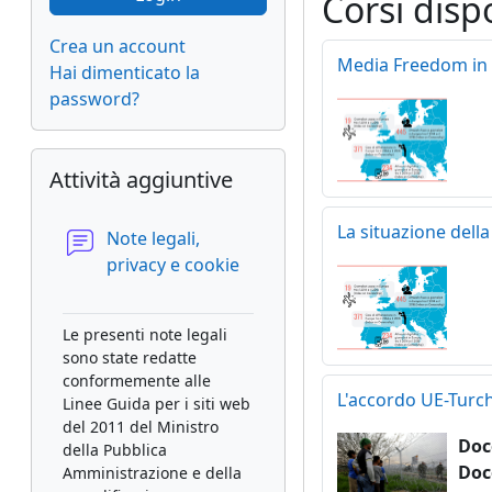
Corsi dispo
Crea un account
Media Freedom in
Hai dimenticato la
password?
Salta Attività aggiuntive
Attività aggiuntive
La situazione della
Note legali,
Forum
privacy e cookie
Le presenti note legali
sono state redatte
conformemente alle
L'accordo UE-Turch
Linee Guida per i siti web
del 2011 del Ministro
Doc
della Pubblica
Doc
Amministrazione e della