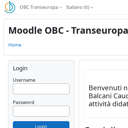
Vai al contenuto principale
OBC Transeuropa
Italiano ‎(it)‎
Moodle OBC - Transeurop
Home
Blocchi
Salta Login
Login
Username
Benvenuti ne
Balcani Cauc
attività dida
Password