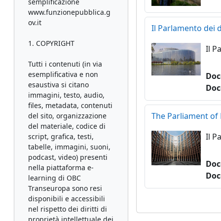
semplificazione
www.funzionepubblica.g
ov.it
Il Parlamento dei di
1. COPYRIGHT
Il P
Tutti i contenuti (in via
esemplificativa e non
Doc
esaustiva si citano
Doc
immagini, testo, audio,
files, metadata, contenuti
The Parliament of 
del sito, organizzazione
del materiale, codice di
Il P
script, grafica, testi,
tabelle, immagini, suoni,
podcast, video) presenti
Doc
nella piattaforma e-
Doc
learning di OBC
Transeuropa sono resi
disponibili e accessibili
nel rispetto dei diritti di
proprietà intellettuale dei