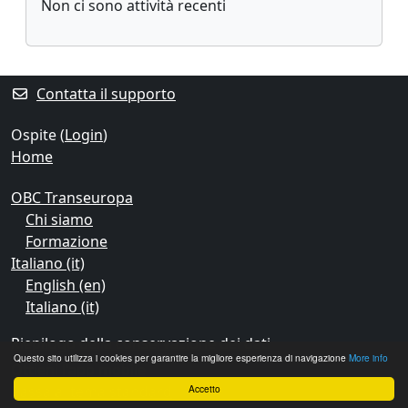
Non ci sono attività recenti
Contatta il supporto
Ospite (
Login
)
Home
OBC Transeuropa
Chi siamo
Formazione
Italiano ‎(it)‎
English ‎(en)‎
Italiano ‎(it)‎
Riepilogo della conservazione dei dati
Questo sito utilizza i cookies per garantire la migliore esperienza di navigazione
More info
Ottieni l'app mobile
Passa al tema standard
Accetto