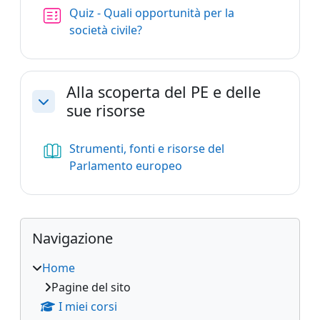
Quiz - Quali opportunità per la
società civile?
Alla scoperta del PE e delle
sue risorse
Minimizza
Strumenti, fonti e risorse del
Libro
Parlamento europeo
Blocchi
Blocchi supplementari
Salta Navigazione
Navigazione
Home
Pagine del sito
I miei corsi