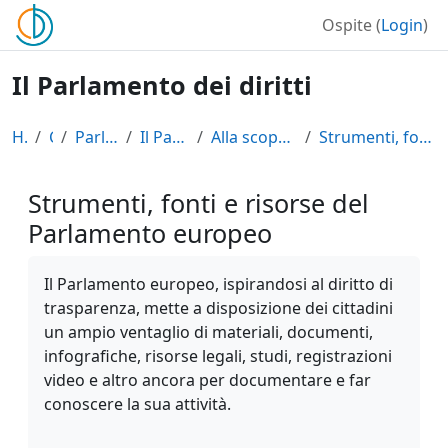
Vai al contenuto principale
Ospite (
Login
)
Il Parlamento dei diritti
Home
Corsi
Parlamento Europeo
Il Parlamento dei diritti
Alla scoperta del PE e delle sue risorse
Strumenti, fonti e risorse del Parlamento europeo
Strumenti, fonti e risorse del
Parlamento europeo
Aggregazione dei criteri
Il Parlamento europeo, ispirandosi al diritto di
trasparenza, mette a disposizione dei cittadini
un ampio ventaglio di materiali, documenti,
infografiche, risorse legali, studi, registrazioni
video e altro ancora per documentare e far
conoscere la sua attività.