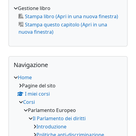
Gestione libro
Stampa libro (Apri in una nuova finestra)
Stampa questo capitolo (Apri in una
nuova finestra)
Blocchi supplementari
Salta Navigazione
Navigazione
Home
Pagine del sito
I miei corsi
Corsi
Parlamento Europeo
Il Parlamento dei diritti
Introduzione
Politiche anti-discriminazione