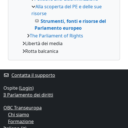
Alla scoperta del PE e delle sue
risorse
Strumenti, fonti e risorse del
Parlamento europeo
The Parliament of Rights
Libertà dei media
Rotta balcanica
Contatta il supporto
Ospite (
Login
)
Il Parlamento dei diritti
OBC Transeuropa
Chi siamo
Formazione