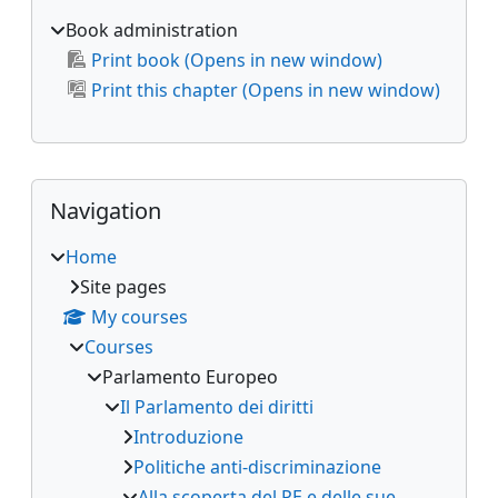
Book administration
Print book (Opens in new window)
Print this chapter (Opens in new window)
Supplementary blocks
Skip Navigation
Navigation
Home
Site pages
My courses
Courses
Parlamento Europeo
Il Parlamento dei diritti
Introduzione
Politiche anti-discriminazione
Alla scoperta del PE e delle sue