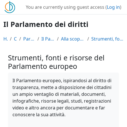
Skip to main content
You are currently using guest access (
Log in
)
Il Parlamento dei diritti
Home
Courses
Parlamento Europeo
Il Parlamento dei diritti
Alla scoperta del PE e delle sue risorse
Strumenti, fonti e risorse del Parlamento europeo
Strumenti, fonti e risorse del
Parlamento europeo
Completion requirements
Il Parlamento europeo, ispirandosi al diritto di
trasparenza, mette a disposizione dei cittadini
un ampio ventaglio di materiali, documenti,
infografiche, risorse legali, studi, registrazioni
video e altro ancora per documentare e far
conoscere la sua attività.