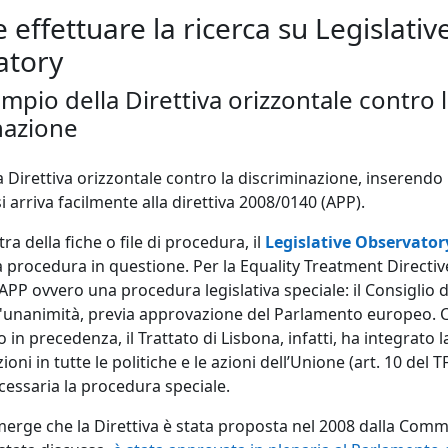
 effettuare la ricerca su Legislativ
atory
empio della Direttiva orizzontale contro 
nazione
a Direttiva orizzontale contro la discriminazione, inserendo
i arriva facilmente alla direttiva 2008/0140 (APP).
stra della fiche o file di procedura, il
Legislative Observator
a procedura in questione. Per la Equality Treatment Directiv
 APP ovvero una procedura legislativa speciale: il Consiglio 
ll'unanimità, previa approvazione del Parlamento europeo.
 in precedenza, il Trattato di Lisbona, infatti, ha integrato l
ioni in tutte le politiche e le azioni dell’Unione (art. 10 del 
essaria la procedura speciale.
erge che la Direttiva è stata proposta nel 2008 dalla Comm