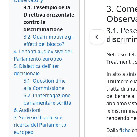
Observatory
3. Come
3.1. L'esempio della
Direttiva orizzontale
Observ
contro la
3.1. L'es
discriminazione
3.2. Quali i motivi e gli
discrimi
effetti del blocco?
4. Le fonti audiovisive del
Nel caso dell
Parlamento europeo
Treatment", s
5. Dialettica dell'iter
decisionale
In alto a sini
5.1. Question time
il numero e l
alla Commissione
tratta di una
5.2. L'interrogazione
deliberare a
parlamentare scritta
abbiamo visto
6. Audizioni
le discriminaz
7. Servizio di analisi e
rendendo nec
ricerca del Parlamento
Dalla
fiche
em
europeo