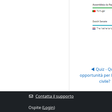
◀︎ Quiz - Qu
opportunità per l
civile?
Contatta il supporto
Ospite (
Login
)