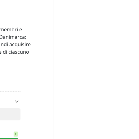
i membri e
Danimarca;
indi acquisire
e di ciascuno