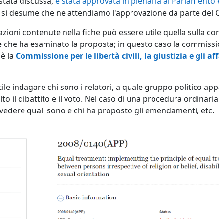
stata discussa,
è stata approvata in plenaria al Parlamento
e, si desume che ne attendiamo l'approvazione da parte del C
azioni contenute nella fiche può essere utile quella sulla 
 che ha esaminato la proposta; in questo caso la commiss
 è la
Commissione per le libertà civili, la giustizia e gli aff
ile indagare chi sono i relatori, a quale gruppo politico a
lto il dibattito e il voto. Nel caso di una procedura ordinaria
vedere quali sono e chi ha proposto gli emendamenti, etc.