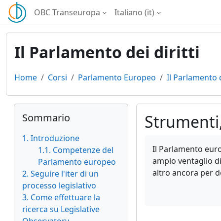
Vai al contenuto principale
OBC Transeuropa
Italiano ‎(it)‎
Il Parlamento dei diritti
Home
Corsi
Parlamento Europeo
Il Parlamento d
Blocchi
Salta Sommario
Sommario
Strumenti,
1. Introduzione
Aggregazione dei cri
Il Parlamento euro
1.1. Competenze del
ampio ventaglio di 
Parlamento europeo
altro ancora per d
2. Seguire l'iter di un
processo legislativo
3. Come effettuare la
ricerca su Legislative