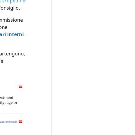
 europeo nel
onsiglio.
commissione
ione
ari interni -
ppartengono,
 è