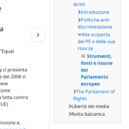
diritti
e
Introduzione
Politiche anti-
discriminazione
la
Alla scoperta
del PE e delle sue
risorse
 "Equal
Strumenti,
fonti e risorse
y
ci presenta
del
e del 2008 si
Parlamento
deve
europeo
 Come
The Parliament of
a lotta contro
Rights
TFUE)
Libertà dei media
Rotta balcanica
issione e,