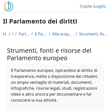
Vai al contenuto principale
Ospite (
Login
)
Il Parlamento dei diritti
Home
Corsi
Parlamento Europeo
Il Parlamento dei diritti
Alla scoperta del PE e delle sue risorse
Strumenti, fonti e risorse del Parlamento europeo
Strumenti, fonti e risorse del
Parlamento europeo
Aggregazione dei criteri
Il Parlamento europeo, ispirandosi al diritto di
trasparenza, mette a disposizione dei cittadini
un ampio ventaglio di materiali, documenti,
infografiche, risorse legali, studi, registrazioni
video e altro ancora per documentare e far
conoscere la sua attività.