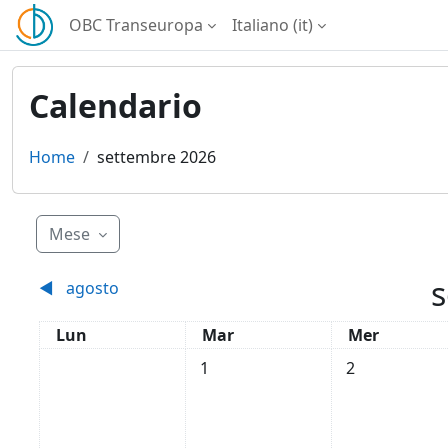
Vai al contenuto principale
OBC Transeuropa
Italiano ‎(it)‎
Calendario
Home
settembre 2026
Mese
s
◀︎
agosto
Lunedi
Martedì
Mercoledì
Lun
Mar
Mer
Nessun evento, martedì 1 settem
Nessun evento
1
2