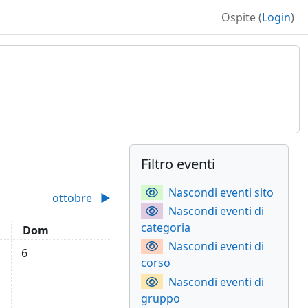
Ospite (
Login
)
Blocchi
Blocchi suppleme
Salta Filtro eventi
Filtro eventi
Nascondi eventi sito
ottobre
▶︎
Nascondi eventi di
categoria
Domenica
Dom
Nascondi eventi di
e
sabato 5 settembre
Nessun evento, domenica 6 settembre
6
corso
Nascondi eventi di
gruppo