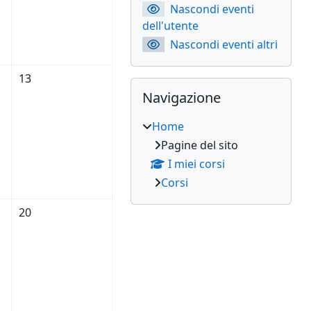
Nascondi eventi
dell'utente
Nascondi eventi altri
re
sabato 12 settembre
Nessun evento, domenica 13 settembre
13
Salta Navigazione
Navigazione
Home
Pagine del sito
I miei corsi
Corsi
re
sabato 19 settembre
Nessun evento, domenica 20 settembre
20